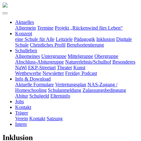
Aktuelles
Allgemein
Termine
Projekt „Rückenwind fürs Leben“
Konzept
eine Schule für Alle
Leitziele
Pädagogik
Inklusion
Digitale
Schule
Christliches Profil
Berufsorientierung
Schulleben
Allgemeines
Untergruppe
Mittelgruppe
Obergruppe
Abschluss-Abiturgruppe
Naturerlebnis/Schulhof
Besonderes
NaWi
EKP-Streetart
Theater
Kunst
Wettbewerbe
Newsletter
Freiday Podcast
Info & Download
Aktuelle Formulare
Vertretungsplan
NAS-Zugang /
Homeschooling
Schulanmeldung
Zulassungsbedingung
Abitur
Schulgeld
Elterninfo
Jobs
Kontakt
Träger
Verein
Kontakt
Satzung
Intern
Inklusion