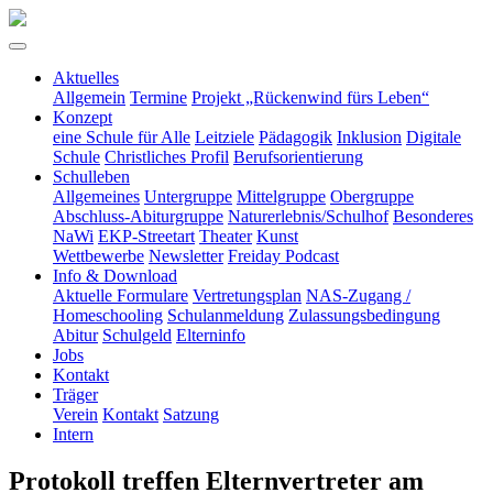
Aktuelles
Allgemein
Termine
Projekt „Rückenwind fürs Leben“
Konzept
eine Schule für Alle
Leitziele
Pädagogik
Inklusion
Digitale
Schule
Christliches Profil
Berufsorientierung
Schulleben
Allgemeines
Untergruppe
Mittelgruppe
Obergruppe
Abschluss-Abiturgruppe
Naturerlebnis/Schulhof
Besonderes
NaWi
EKP-Streetart
Theater
Kunst
Wettbewerbe
Newsletter
Freiday Podcast
Info & Download
Aktuelle Formulare
Vertretungsplan
NAS-Zugang /
Homeschooling
Schulanmeldung
Zulassungsbedingung
Abitur
Schulgeld
Elterninfo
Jobs
Kontakt
Träger
Verein
Kontakt
Satzung
Intern
Protokoll treffen Elternvertreter am