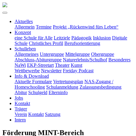
Aktuelles
Allgemein
Termine
Projekt „Rückenwind fürs Leben“
Konzept
eine Schule für Alle
Leitziele
Pädagogik
Inklusion
Digitale
Schule
Christliches Profil
Berufsorientierung
Schulleben
Allgemeines
Untergruppe
Mittelgruppe
Obergruppe
Abschluss-Abiturgruppe
Naturerlebnis/Schulhof
Besonderes
NaWi
EKP-Streetart
Theater
Kunst
Wettbewerbe
Newsletter
Freiday Podcast
Info & Download
Aktuelle Formulare
Vertretungsplan
NAS-Zugang /
Homeschooling
Schulanmeldung
Zulassungsbedingung
Abitur
Schulgeld
Elterninfo
Jobs
Kontakt
Träger
Verein
Kontakt
Satzung
Intern
Förderung MINT-Bereich