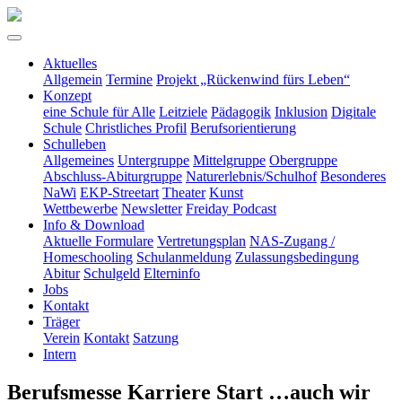
Aktuelles
Allgemein
Termine
Projekt „Rückenwind fürs Leben“
Konzept
eine Schule für Alle
Leitziele
Pädagogik
Inklusion
Digitale
Schule
Christliches Profil
Berufsorientierung
Schulleben
Allgemeines
Untergruppe
Mittelgruppe
Obergruppe
Abschluss-Abiturgruppe
Naturerlebnis/Schulhof
Besonderes
NaWi
EKP-Streetart
Theater
Kunst
Wettbewerbe
Newsletter
Freiday Podcast
Info & Download
Aktuelle Formulare
Vertretungsplan
NAS-Zugang /
Homeschooling
Schulanmeldung
Zulassungsbedingung
Abitur
Schulgeld
Elterninfo
Jobs
Kontakt
Träger
Verein
Kontakt
Satzung
Intern
Berufsmesse Karriere Start …auch wir