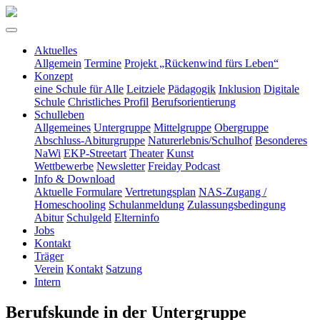
Aktuelles
Allgemein
Termine
Projekt „Rückenwind fürs Leben“
Konzept
eine Schule für Alle
Leitziele
Pädagogik
Inklusion
Digitale
Schule
Christliches Profil
Berufsorientierung
Schulleben
Allgemeines
Untergruppe
Mittelgruppe
Obergruppe
Abschluss-Abiturgruppe
Naturerlebnis/Schulhof
Besonderes
NaWi
EKP-Streetart
Theater
Kunst
Wettbewerbe
Newsletter
Freiday Podcast
Info & Download
Aktuelle Formulare
Vertretungsplan
NAS-Zugang /
Homeschooling
Schulanmeldung
Zulassungsbedingung
Abitur
Schulgeld
Elterninfo
Jobs
Kontakt
Träger
Verein
Kontakt
Satzung
Intern
Berufskunde in der Untergruppe