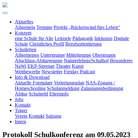
Aktuelles
Allgemein
Termine
Projekt „Rückenwind fürs Leben“
Konzept
eine Schule für Alle
Leitziele
Pädagogik
Inklusion
Digitale
Schule
Christliches Profil
Berufsorientierung
Schulleben
Allgemeines
Untergruppe
Mittelgruppe
Obergruppe
Abschluss-Abiturgruppe
Naturerlebnis/Schulhof
Besonderes
NaWi
EKP-Streetart
Theater
Kunst
Wettbewerbe
Newsletter
Freiday Podcast
Info & Download
Aktuelle Formulare
Vertretungsplan
NAS-Zugang /
Homeschooling
Schulanmeldung
Zulassungsbedingung
Abitur
Schulgeld
Elterninfo
Jobs
Kontakt
Träger
Verein
Kontakt
Satzung
Intern
Protokoll Schulkonferenz am 09.05.2023