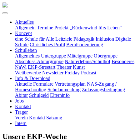
Aktuelles
Allgemein
Termine
Projekt „Rückenwind fürs Leben“
Konzept
eine Schule für Alle
Leitziele
Pädagogik
Inklusion
Digitale
Schule
Christliches Profil
Berufsorientierung
Schulleben
Allgemeines
Untergruppe
Mittelgruppe
Obergruppe
Abschluss-Abiturgruppe
Naturerlebnis/Schulhof
Besonderes
NaWi
EKP-Streetart
Theater
Kunst
Wettbewerbe
Newsletter
Freiday Podcast
Info & Download
Aktuelle Formulare
Vertretungsplan
NAS-Zugang /
Homeschooling
Schulanmeldung
Zulassungsbedingung
Abitur
Schulgeld
Elterninfo
Jobs
Kontakt
Träger
Verein
Kontakt
Satzung
Intern
Unsere EKP-Woche