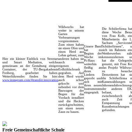
Wildwuchs hat
Die Schülerfirma hat
weiter in seinem
diese Woche Besu
Garten
von Frau Kolb, ein
Verbesserungen
Mitarbeiterin der L
vorgenommen.
Sachsen „Servicestel
Zum einen haben
Unsere Band
Schülerfirmen“, 
sie einen Ofen und
hat zu
sich im Rahmen ein
einen Herd aus
Beginn der
Wettbewerbes näh
Lehm gebaut, zum
Woche im
kennenzulernen u
Hier ein kleiner Einblick von Streetart
anderen haben sie
Pi-Haus
hat die Gelegenhe
und Smart Mediation, welche
auch einen
weiterhin
genutzt, mit Frau Ko
gemeinsam an der Gestaltung einiger
eigenen
fleißig an
das Projekt Wildwuc
Container, der TU-Bergakademie
Erdkühlschrank
ihren
zu besuchen
Freiberg, gearbeitet haben.
gegraben. Auf
Liedern
Desweiteren hat si
Weiterführendes finden Sie hier:
dem Herd wurde
geprobt und
die Schülerfirma m
www.instagram.com/4transfer.innovation
auch schon
sich mit
Kassenzählungen u
gekocht und
ihren neuen
Jahresendabrechnung
nebenbei vor dem
Instrumenten
der anderen EK
Bauwagen der
eingespielt.
befasst, ha
Bogen für das
zwischendurch ab
Vordach installiert
auch Zeit f
und die Hecken
Entspannung u
zurückgeschnitten,
Kunstbetrachtungen
um einen neuen
gefunden.
Zaun zu bauen.
Freie Gemeinschaftliche Schule