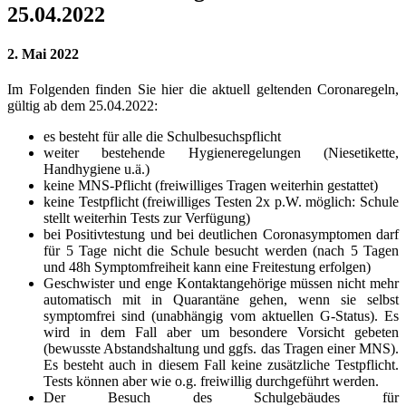
25.04.2022
2. Mai 2022
Im Folgenden finden Sie hier die aktuell geltenden Coronaregeln,
gültig ab dem 25.04.2022:
es besteht für alle die Schulbesuchspflicht
weiter bestehende Hygieneregelungen (Niesetikette,
Handhygiene u.ä.)
keine MNS-Pflicht (freiwilliges Tragen weiterhin gestattet)
keine Testpflicht (freiwilliges Testen 2x p.W. möglich: Schule
stellt weiterhin Tests zur Verfügung)
bei Positivtestung und bei deutlichen Coronasymptomen darf
für 5 Tage nicht die Schule besucht werden (nach 5 Tagen
und 48h Symptomfreiheit kann eine Freitestung erfolgen)
Geschwister und enge Kontaktangehörige müssen nicht mehr
automatisch mit in Quarantäne gehen, wenn sie selbst
symptomfrei sind (unabhängig vom aktuellen G-Status). Es
wird in dem Fall aber um besondere Vorsicht gebeten
(bewusste Abstandshaltung und ggfs. das Tragen einer MNS).
Es besteht auch in diesem Fall keine zusätzliche Testpflicht.
Tests können aber wie o.g. freiwillig durchgeführt werden.
Der Besuch des Schulgebäudes für