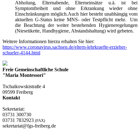
Abholung,
Eltern
abende,
Eltern
einsätze u.ä. ist bei
Symptomfreiheit und ohne Erkrankung wieder ohne
Einschränkungen möglich.Auch hier besteht unabhängig vom
aktuellen G-Status keine MNS- oder Testpflicht mehr. Um
die Beachtung der weiter bestehenden Hygieneregelungen
(Niesetikette, Handhygiene, Abstandshaltung) wird gebeten.
Weitere Informationen hierzu erhalten Sie hier:
https://www.coronavirus.sachsen.de/
eltern
-lehrkraefte-erzieher-
schueler-4144.html
Freie Gemeinschaftliche Schule
"Maria Montessori"
Tschaikowskistraße 4
09599 Freiberg
Kontakt
Sekretariat:
03731 300730
03731 7832923
(FAX)
sekretariat@fgs-freiberg.de