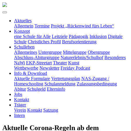
Aktuelles
Allgemein
Termine
Projekt „Rückenwind fürs Leben“
Konzept
eine Schule für Alle
Leitziele
Pädagogik
Inklusion
Digitale
Schule
Christliches Profil
Berufsorientierung
Schulleben
Allgemeines
Untergruppe
Mittelgruppe
Obergruppe
Abschluss-Abiturgruppe
Naturerlebnis/Schulhof
Besonderes
NaWi
EKP-Streetart
Theater
Kunst
Wettbewerbe
Newsletter
Freiday Podcast
Info & Download
Aktuelle Formulare
Vertretungsplan
NAS-Zugang /
Homeschooling
Schulanmeldung
Zulassungsbedingung
Abitur
Schulgeld
Elterninfo
Jobs
Kontakt
Träger
Verein
Kontakt
Satzung
Intern
Aktuelle Corona-Regeln ab dem