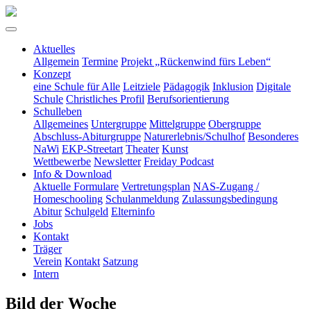
Aktuelles
Allgemein
Termine
Projekt „Rückenwind fürs Leben“
Konzept
eine Schule für Alle
Leitziele
Pädagogik
Inklusion
Digitale
Schule
Christliches Profil
Berufsorientierung
Schulleben
Allgemeines
Untergruppe
Mittelgruppe
Obergruppe
Abschluss-Abiturgruppe
Naturerlebnis/Schulhof
Besonderes
NaWi
EKP-Streetart
Theater
Kunst
Wettbewerbe
Newsletter
Freiday Podcast
Info & Download
Aktuelle Formulare
Vertretungsplan
NAS-Zugang /
Homeschooling
Schulanmeldung
Zulassungsbedingung
Abitur
Schulgeld
Elterninfo
Jobs
Kontakt
Träger
Verein
Kontakt
Satzung
Intern
Bild der Woche