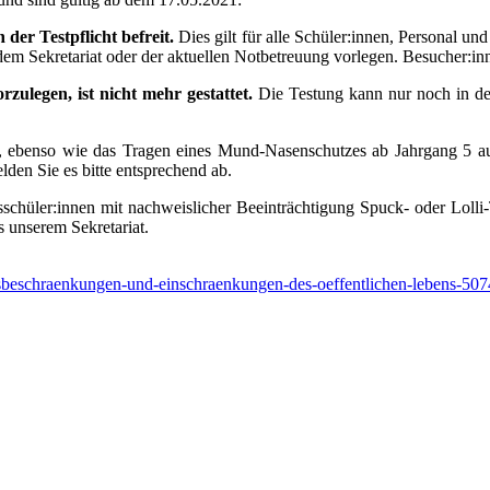
der Testpflicht befreit.
Dies gilt für alle Schüler:innen, Personal u
 Sekretariat oder der aktuellen Notbetreuung vorlegen. Besucher:inn
zulegen, ist nicht mehr gestattet.
Die Testung kann nur noch in der S
en, ebenso wie das Tragen eines Mund-Nasenschutzes ab Jahrgang 5 a
lden Sie es bitte entsprechend ab.
nsschüler:innen mit nachweislicher Beeinträchtigung Spuck- oder Lolli
s unserem Sekretariat.
ngsbeschraenkungen-und-einschraenkungen-des-oeffentlichen-lebens