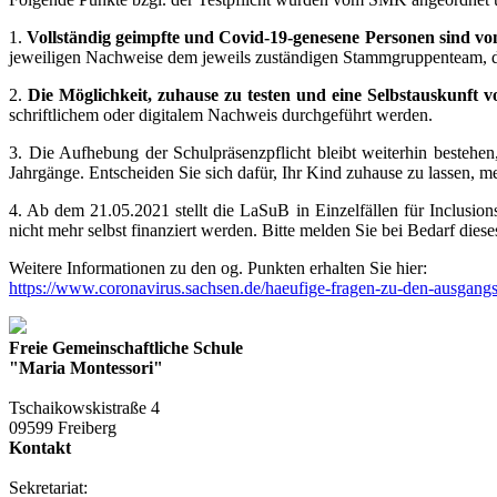
1.
Vollständig geimpfte und Covid-19-genesene Personen sind von 
jeweiligen Nachweise dem jeweils zuständigen Stammgruppenteam, dem
2.
Die Möglichkeit, zuhause zu testen und eine Selbstauskunft vor
schriftlichem oder digitalem Nachweis durchgeführt werden.
3. Die Aufhebung der Schulpräsenzpflicht bleibt weiterhin besteh
Jahrgänge. Entscheiden Sie sich dafür, Ihr Kind zuhause zu lassen, me
4. Ab dem 21.05.2021 stellt die LaSuB in Einzelfällen für Inclusio
nicht mehr selbst finanziert werden. Bitte melden Sie bei Bedarf diese
Weitere Informationen zu den og. Punkten erhalten Sie hier:
https://www.coronavirus.sachsen.de/haeufige-fragen-zu-den-ausga
Freie Gemeinschaftliche Schule
"Maria Montessori"
Tschaikowskistraße 4
09599 Freiberg
Kontakt
Sekretariat: