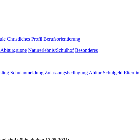
ule
Christliches Profil
Berufsorientierung
-Abiturgruppe
Naturerlebnis/Schulhof
Besonderes
ling
Schulanmeldung
Zulassungsbedingung Abitur
Schulgeld
Elternin
nd sind gültig ab dem 17.05.2021: