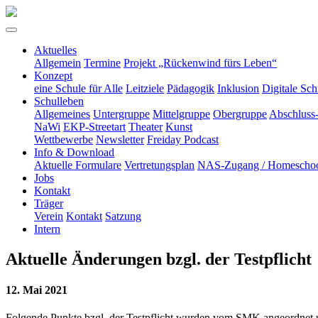
Aktuelles
Allgemein
Termine
Projekt „Rückenwind fürs Leben“
Konzept
eine Schule für Alle
Leitziele
Pädagogik
Inklusion
Digitale Sch
Schulleben
Allgemeines
Untergruppe
Mittelgruppe
Obergruppe
Abschluss
NaWi
EKP-Streetart
Theater
Kunst
Wettbewerbe
Newsletter
Freiday Podcast
Info & Download
Aktuelle Formulare
Vertretungsplan
NAS-Zugang / Homeschoo
Jobs
Kontakt
Träger
Verein
Kontakt
Satzung
Intern
Aktuelle Änderungen bzgl. der Testpflicht
12. Mai 2021
Folgende Punkte bzgl. der Testpflicht wurden vom SMK angeordnet u