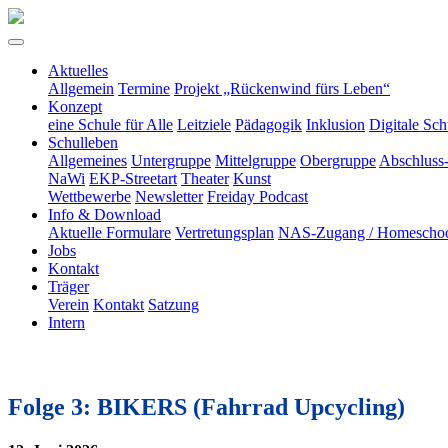
Aktuelles
Allgemein
Termine
Projekt „Rückenwind fürs Leben“
Konzept
eine Schule für Alle
Leitziele
Pädagogik
Inklusion
Digitale Sch
Schulleben
Allgemeines
Untergruppe
Mittelgruppe
Obergruppe
Abschluss
NaWi
EKP-Streetart
Theater
Kunst
Wettbewerbe
Newsletter
Freiday Podcast
Info & Download
Aktuelle Formulare
Vertretungsplan
NAS-Zugang / Homeschoo
Jobs
Kontakt
Träger
Verein
Kontakt
Satzung
Intern
Folge 3: BIKERS (Fahrrad Upcycling)