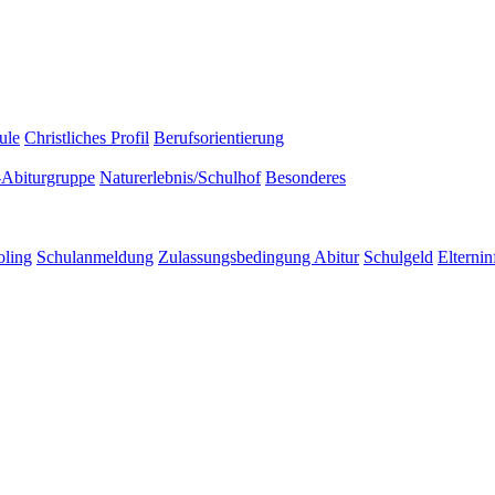
ule
Christliches Profil
Berufsorientierung
-Abiturgruppe
Naturerlebnis/Schulhof
Besonderes
ling
Schulanmeldung
Zulassungsbedingung Abitur
Schulgeld
Elternin