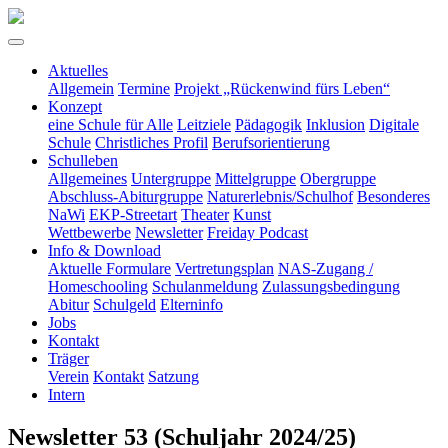
Aktuelles
Allgemein
Termine
Projekt „Rückenwind fürs Leben“
Konzept
eine Schule für Alle
Leitziele
Pädagogik
Inklusion
Digitale
Schule
Christliches Profil
Berufsorientierung
Schulleben
Allgemeines
Untergruppe
Mittelgruppe
Obergruppe
Abschluss-Abiturgruppe
Naturerlebnis/Schulhof
Besonderes
NaWi
EKP-Streetart
Theater
Kunst
Wettbewerbe
Newsletter
Freiday Podcast
Info & Download
Aktuelle Formulare
Vertretungsplan
NAS-Zugang /
Homeschooling
Schulanmeldung
Zulassungsbedingung
Abitur
Schulgeld
Elterninfo
Jobs
Kontakt
Träger
Verein
Kontakt
Satzung
Intern
Newsletter 53 (Schuljahr 2024/25)