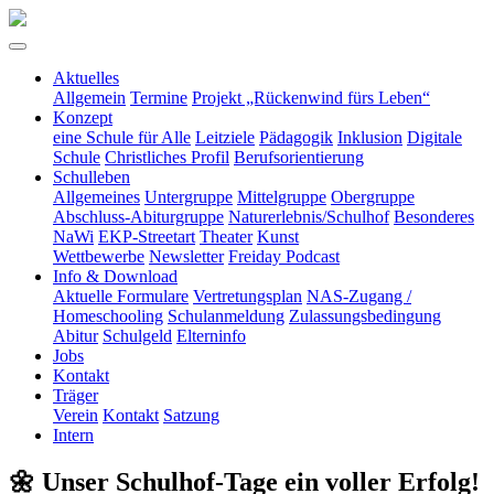
Aktuelles
Allgemein
Termine
Projekt „Rückenwind fürs Leben“
Konzept
eine Schule für Alle
Leitziele
Pädagogik
Inklusion
Digitale
Schule
Christliches Profil
Berufsorientierung
Schulleben
Allgemeines
Untergruppe
Mittelgruppe
Obergruppe
Abschluss-Abiturgruppe
Naturerlebnis/Schulhof
Besonderes
NaWi
EKP-Streetart
Theater
Kunst
Wettbewerbe
Newsletter
Freiday Podcast
Info & Download
Aktuelle Formulare
Vertretungsplan
NAS-Zugang /
Homeschooling
Schulanmeldung
Zulassungsbedingung
Abitur
Schulgeld
Elterninfo
Jobs
Kontakt
Träger
Verein
Kontakt
Satzung
Intern
🌼 Unser Schulhof-Tage ein voller Erfolg!