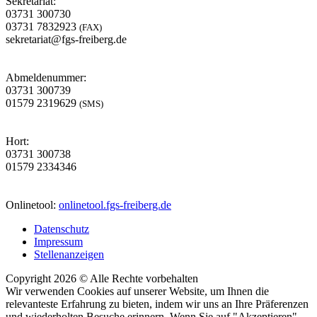
Sekretariat:
03731 300730
03731 7832923
(FAX)
sekretariat@fgs-freiberg.de
Abmeldenummer:
03731 300739
01579 2319629
(SMS)
Hort:
03731 300738
01579 2334346
Onlinetool:
onlinetool.fgs-freiberg.de
Datenschutz
Impressum
Stellenanzeigen
Copyright 2026 © Alle Rechte vorbehalten
Wir verwenden Cookies auf unserer Website, um Ihnen die
relevanteste Erfahrung zu bieten, indem wir uns an Ihre Präferenzen
und wiederholten Besuche erinnern. Wenn Sie auf "Akzeptieren"